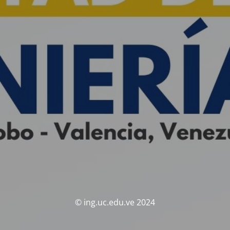
© ing.uc.edu.ve 2024