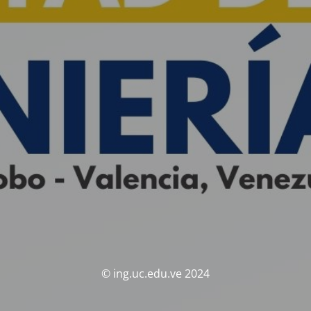
© ing.uc.edu.ve 2024