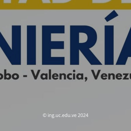
© ing.uc.edu.ve 2024