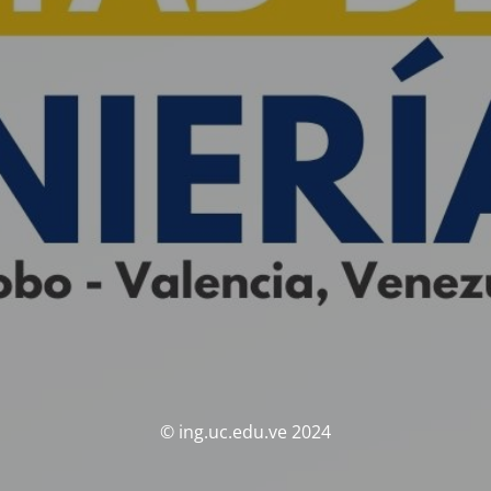
© ing.uc.edu.ve 2024