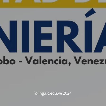
© ing.uc.edu.ve 2024